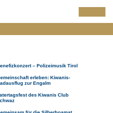
Sponsoren
Was ist Kiwanis
KONTAKT
Startseite
Events
Wir trauern um unseren KF Michael Wechsler
iträge im Überblick
enefizkonzert – Polizeimusik Tirol
emeinschaft erleben: Kiwanis-
adausflug zur Engalm
atertagsfest des Kiwanis Club
chwaz
emeinsam für die Silberhoamat